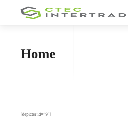
Home
[depicter id=”9″]